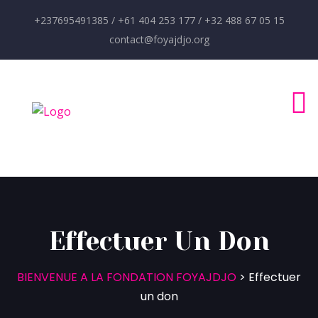
+237695491385 / +61 404 253 177 / +32 488 67 05 15
contact@foyajdjo.org
Effectuer Un Don
BIENVENUE A LA FONDATION FOYAJDJO
>
Effectuer
un don